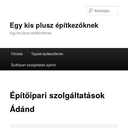
Tovább
az
Kere
elsődleges
tartalomra
Egy kis plusz építkezőknek
Egy kis plusz építkezőknek
Fő
Főoldal
Tippek építkezőknek
menü
Építőipari szolgáltatás ajánló
Építőipari szolgáltatások
Ádánd