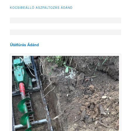
KOCSIBEÁLLÓ ASZFALTOZÁS ÁDÁND
Útátfúrás Ádánd