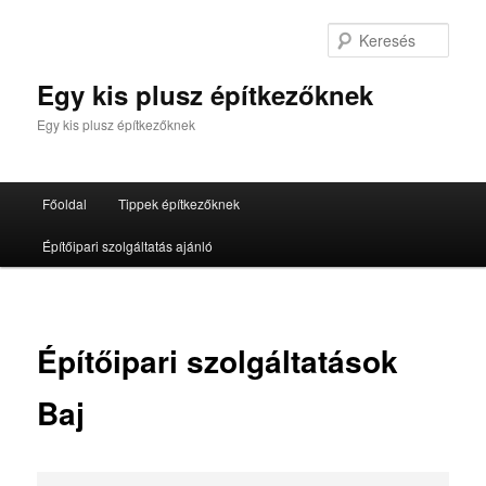
Tovább
az
Kere
elsődleges
tartalomra
Egy kis plusz építkezőknek
Egy kis plusz építkezőknek
Fő
Főoldal
Tippek építkezőknek
menü
Építőipari szolgáltatás ajánló
Építőipari szolgáltatások
Baj