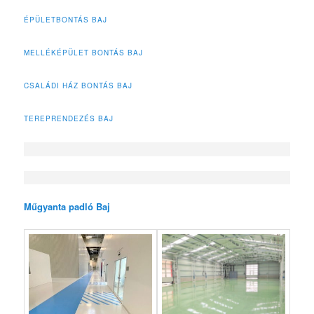
ÉPÜLETBONTÁS BAJ
MELLÉKÉPÜLET BONTÁS BAJ
CSALÁDI HÁZ BONTÁS BAJ
TEREPRENDEZÉS BAJ
Műgyanta padló Baj