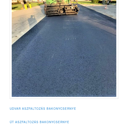
UDVAR ASZFALTOZÁS BAKONYCSERNYE
ÚT ASZFALTOZÁS BAKONYCSERNYE