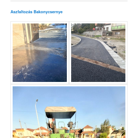
Aszfaltozás Bakonycsernye