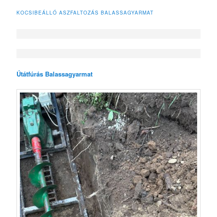
KOCSIBEÁLLÓ ASZFALTOZÁS BALASSAGYARMAT
Útátfúrás Balassagyarmat