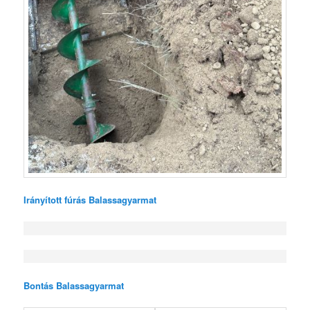
Irányított fúrás Balassagyarmat
Bontás Balassagyarmat