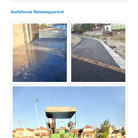
Aszfaltozás Balassagyarmat