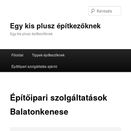
Tovább
az
Kere
elsődleges
tartalomra
Egy kis plusz építkezőknek
Egy kis plusz építkezőknek
Fő
Főoldal
Tippek építkezőknek
menü
Építőipari szolgáltatás ajánló
Építőipari szolgáltatások
Balatonkenese