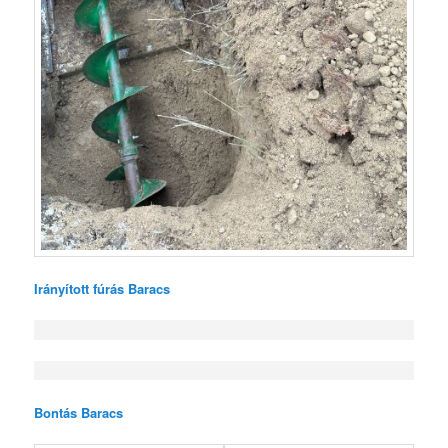
Irányított fúrás Baracs
Bontás Baracs