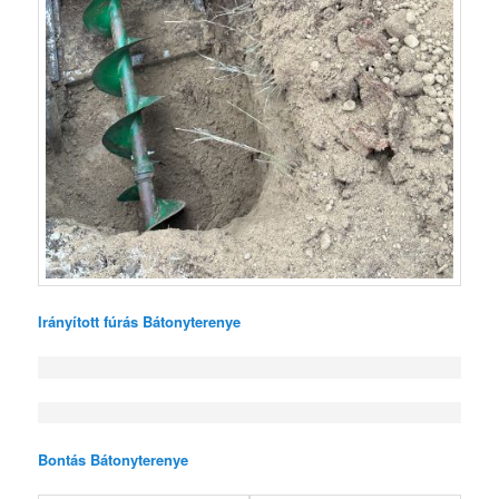
Irányított fúrás Bátonyterenye
Bontás Bátonyterenye