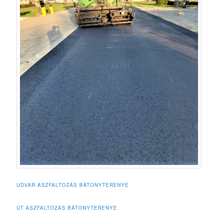
UDVAR ASZFALTOZÁS BÁTONYTERENYE
ÚT ASZFALTOZÁS BÁTONYTERENYE