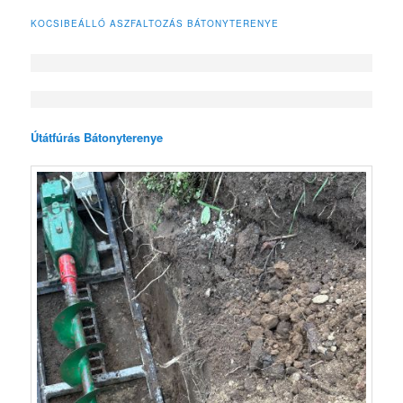
KOCSIBEÁLLÓ ASZFALTOZÁS BÁTONYTERENYE
Útátfúrás Bátonyterenye