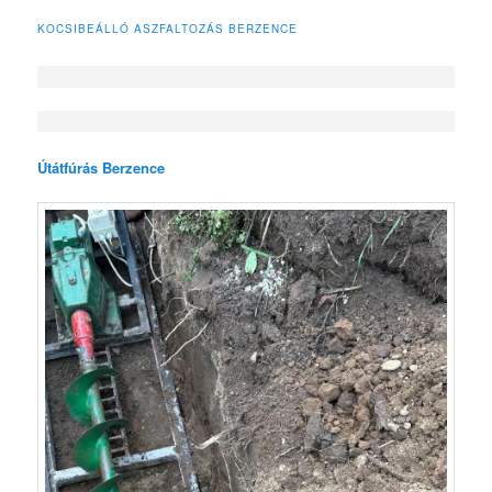
KOCSIBEÁLLÓ ASZFALTOZÁS BERZENCE
Útátfúrás Berzence