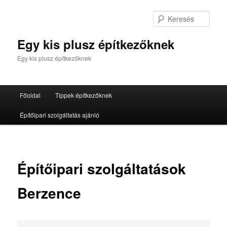
Tovább
az
Kere
elsődleges
tartalomra
Egy kis plusz építkezőknek
Egy kis plusz építkezőknek
Fő
Főoldal
Tippek építkezőknek
menü
Építőipari szolgáltatás ajánló
Építőipari szolgáltatások
Berzence