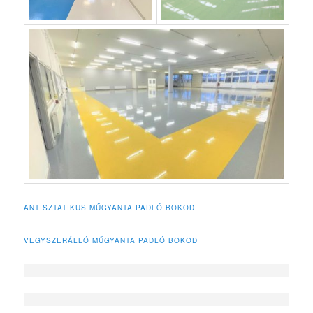
ANTISZTATIKUS MŰGYANTA PADLÓ BOKOD
VEGYSZERÁLLÓ MŰGYANTA PADLÓ BOKOD