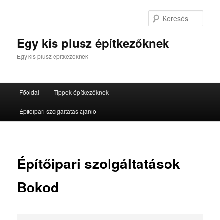
Tovább
az
Kere
elsődleges
tartalomra
Egy kis plusz építkezőknek
Egy kis plusz építkezőknek
Fő
Főoldal
Tippek építkezőknek
menü
Építőipari szolgáltatás ajánló
Építőipari szolgáltatások
Bokod