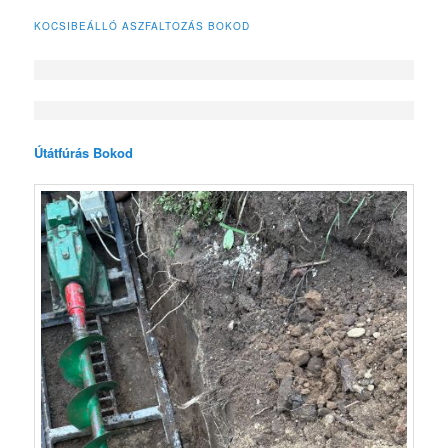
KOCSIBEÁLLÓ ASZFALTOZÁS BOKOD
Útátfúrás Bokod