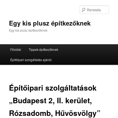
Tovább
az
Kere
elsődleges
tartalomra
Egy kis plusz építkezőknek
Egy kis plusz építkezőknek
Fő
Főoldal
Tippek építkezőknek
menü
Építőipari szolgáltatás ajánló
Építőipari szolgáltatások
„Budapest 2, II. kerület,
Rózsadomb, Hűvösvölgy”