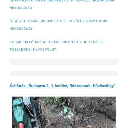
UDVAR ASZFALTOZÁS „BUDAPEST 2, II. KERÜLET, RÓZSADOMB,
HŰVÖSVÖLGY”
ÚT ASZFALTOZÁS „BUDAPEST 2, II. KERÜLET, RÓZSADOMB,
HŰVÖSVÖLGY”
KOCSIBEÁLLÓ ASZFALTOZÁS „BUDAPEST 2, II. KERÜLET,
RÓZSADOMB, HŰVÖSVÖLGY”
Útátfúrás „Budapest 2, II. kerület, Rózsadomb, Hűvösvölgy”