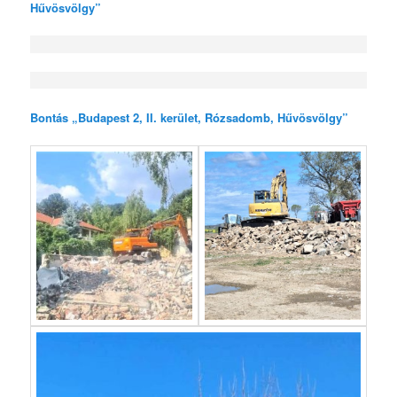
Hűvösvölgy”
Bontás „Budapest 2, II. kerület, Rózsadomb, Hűvösvölgy”