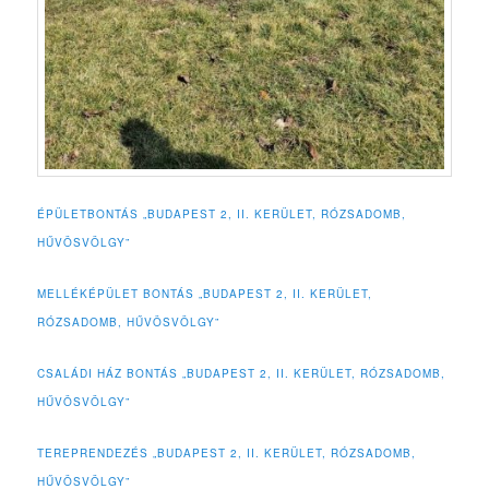
ÉPÜLETBONTÁS „BUDAPEST 2, II. KERÜLET, RÓZSADOMB,
HŰVÖSVÖLGY”
MELLÉKÉPÜLET BONTÁS „BUDAPEST 2, II. KERÜLET,
RÓZSADOMB, HŰVÖSVÖLGY”
CSALÁDI HÁZ BONTÁS „BUDAPEST 2, II. KERÜLET, RÓZSADOMB,
HŰVÖSVÖLGY”
TEREPRENDEZÉS „BUDAPEST 2, II. KERÜLET, RÓZSADOMB,
HŰVÖSVÖLGY”