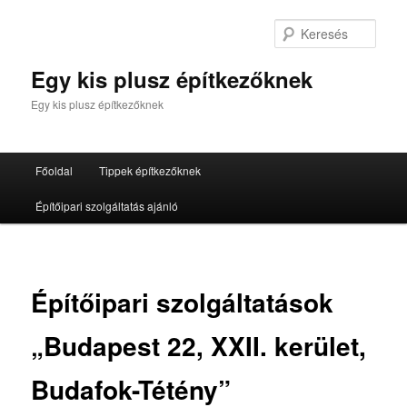
Tovább
az
Kere
elsődleges
tartalomra
Egy kis plusz építkezőknek
Egy kis plusz építkezőknek
Fő
Főoldal
Tippek építkezőknek
menü
Építőipari szolgáltatás ajánló
Építőipari szolgáltatások
„Budapest 22, XXII. kerület,
Budafok-Tétény”