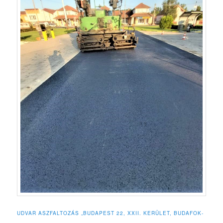
UDVAR ASZFALTOZÁS „BUDAPEST 22, XXII. KERÜLET, BUDAFOK-