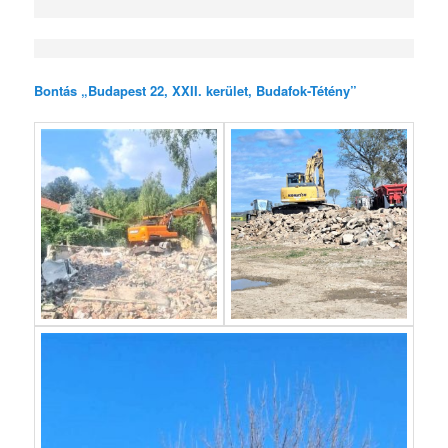
Bontás „Budapest 22, XXII. kerület, Budafok-Tétény”