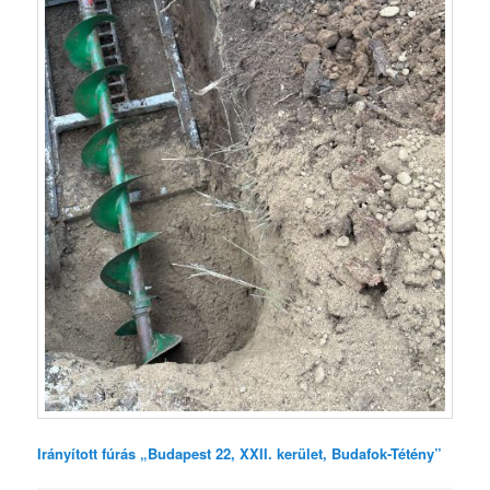
Irányított fúrás „Budapest 22, XXII. kerület, Budafok-Tétény”