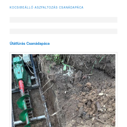
KOCSIBEÁLLÓ ASZFALTOZÁS CSANÁDAPÁCA
Útátfúrás Csanádapáca