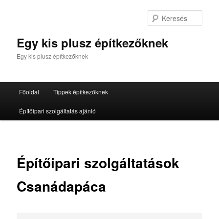
Tovább
az
Kere
elsődleges
tartalomra
Egy kis plusz építkezőknek
Egy kis plusz építkezőknek
Fő
Főoldal
Tippek építkezőknek
menü
Építőipari szolgáltatás ajánló
Építőipari szolgáltatások
Csanádapáca