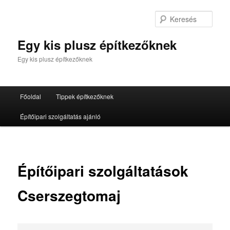
Tovább
az
Kere
elsődleges
tartalomra
Egy kis plusz építkezőknek
Egy kis plusz építkezőknek
Fő
Főoldal
Tippek építkezőknek
menü
Építőipari szolgáltatás ajánló
Építőipari szolgáltatások
Cserszegtomaj