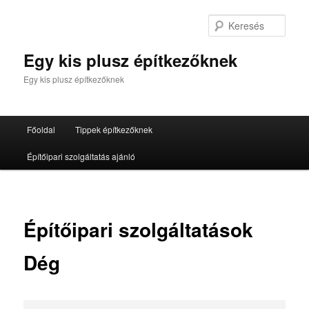
Tovább
az
Kere
elsődleges
tartalomra
Egy kis plusz építkezőknek
Egy kis plusz építkezőknek
Fő
Főoldal
Tippek építkezőknek
menü
Építőipari szolgáltatás ajánló
Építőipari szolgáltatások
Dég