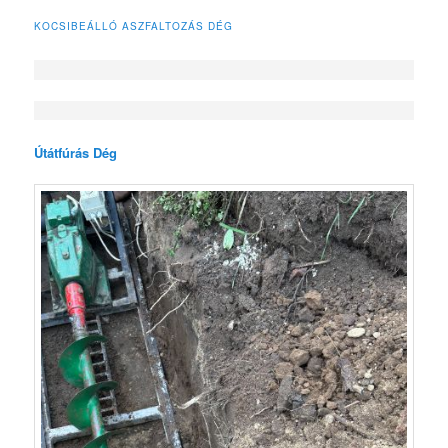
KOCSIBEÁLLÓ ASZFALTOZÁS DÉG
Útátfúrás Dég