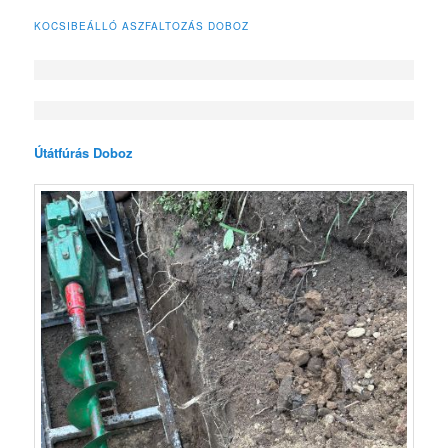
KOCSIBEÁLLÓ ASZFALTOZÁS DOBOZ
Útátfúrás Doboz