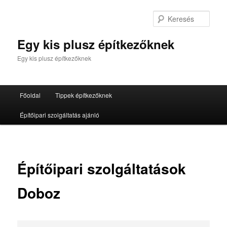
Tovább
az
Kere
elsődleges
tartalomra
Egy kis plusz építkezőknek
Egy kis plusz építkezőknek
Fő
Főoldal
Tippek építkezőknek
menü
Építőipari szolgáltatás ajánló
Építőipari szolgáltatások
Doboz