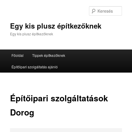
Tovább
az
Kere
elsődleges
tartalomra
Egy kis plusz építkezőknek
Egy kis plusz építkezőknek
Fő
Főoldal
Tippek építkezőknek
menü
Építőipari szolgáltatás ajánló
Építőipari szolgáltatások
Dorog