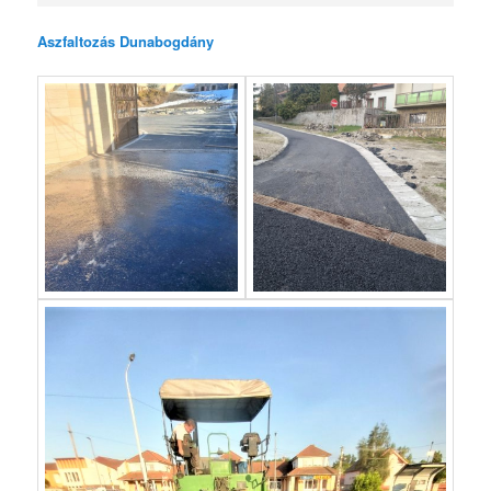
Aszfaltozás Dunabogdány