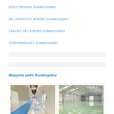
ÉPÜLETBONTÁS DUNABOGDÁNY
MELLÉKÉPÜLET BONTÁS DUNABOGDÁNY
CSALÁDI HÁZ BONTÁS DUNABOGDÁNY
TEREPRENDEZÉS DUNABOGDÁNY
Műgyanta padló Dunabogdány