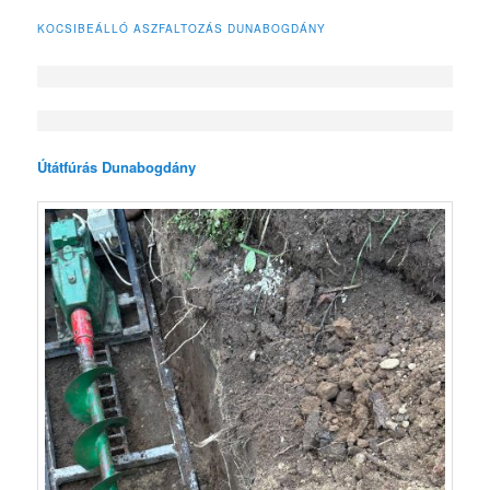
KOCSIBEÁLLÓ ASZFALTOZÁS DUNABOGDÁNY
Útátfúrás Dunabogdány