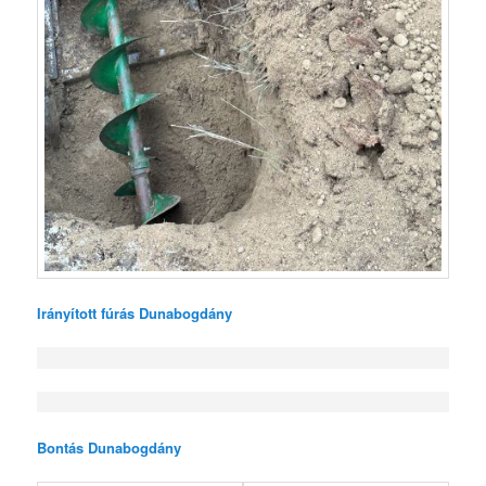
Irányított fúrás Dunabogdány
Bontás Dunabogdány