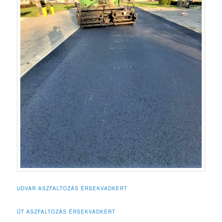
UDVAR ASZFALTOZÁS ÉRSEKVADKERT
ÚT ASZFALTOZÁS ÉRSEKVADKERT