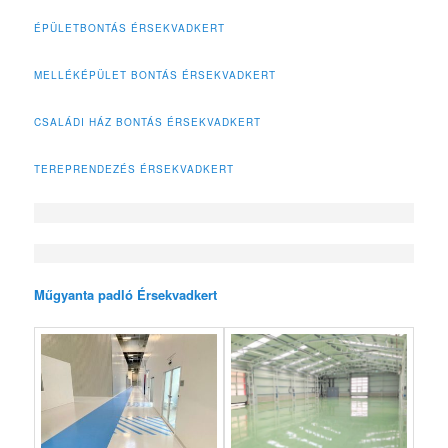
ÉPÜLETBONTÁS ÉRSEKVADKERT
MELLÉKÉPÜLET BONTÁS ÉRSEKVADKERT
CSALÁDI HÁZ BONTÁS ÉRSEKVADKERT
TEREPRENDEZÉS ÉRSEKVADKERT
Műgyanta padló Érsekvadkert