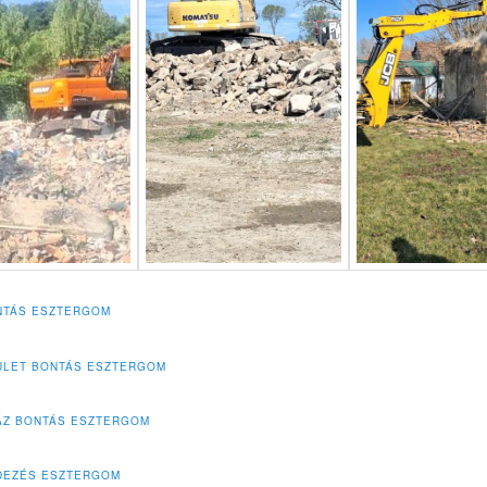
NTÁS ESZTERGOM
ÜLET BONTÁS ESZTERGOM
ÁZ BONTÁS ESZTERGOM
DEZÉS ESZTERGOM