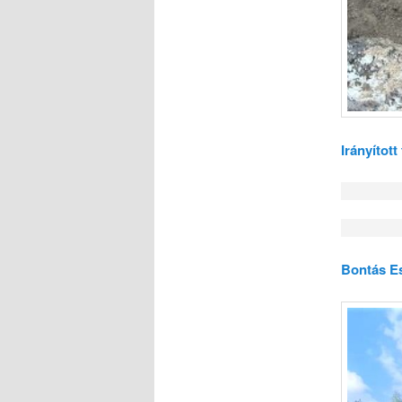
Irányítot
Bontás E