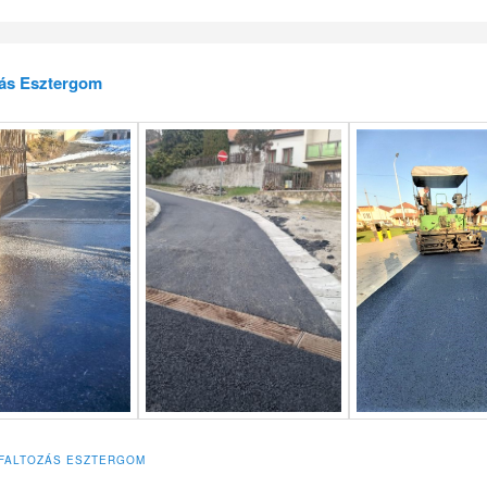
zás Esztergom
FALTOZÁS ESZTERGOM