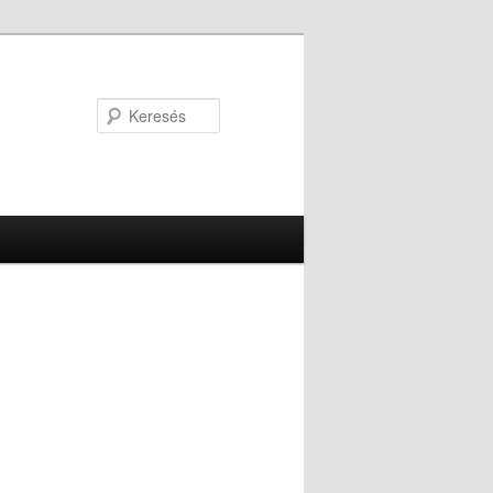
Keresés