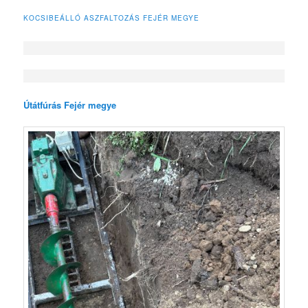
KOCSIBEÁLLÓ ASZFALTOZÁS FEJÉR MEGYE
Útátfúrás Fejér megye