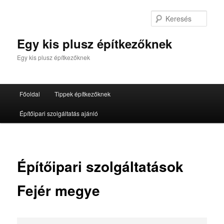
Tovább
az
Kere
elsődleges
tartalomra
Egy kis plusz építkezőknek
Egy kis plusz építkezőknek
Fő
Főoldal
Tippek építkezőknek
menü
Építőipari szolgáltatás ajánló
Építőipari szolgáltatások
Fejér megye