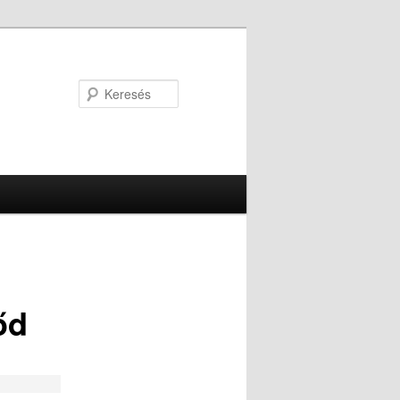
Keresés
őd