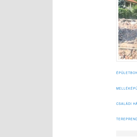
ÉPÜLETBO
MELLÉKÉPÜ
CSALÁDI H
TEREPREN