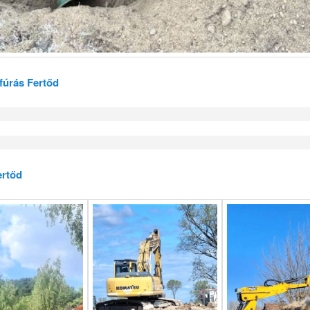
 fúrás Fertőd
ertőd