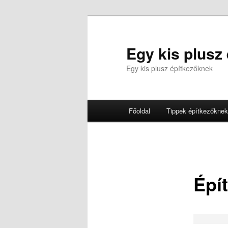
Tovább
az
elsődleges
Egy kis plusz
tartalomra
Egy kis plusz építkezőknek
Fő
Főoldal
Tippek építkezőknek
menü
Épí