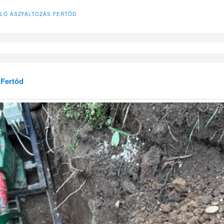
LÓ ASZFALTOZÁS FERTŐD
 Fertőd