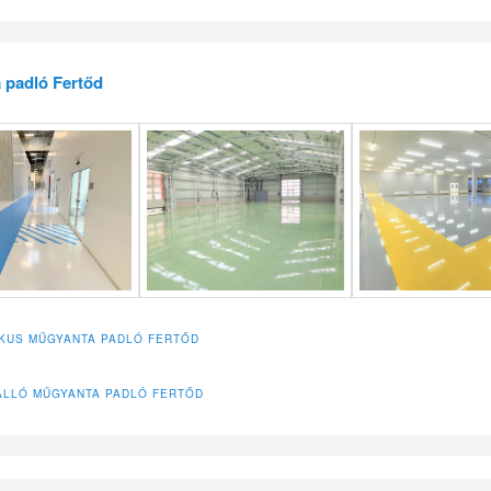
 padló Fertőd
IKUS MŰGYANTA PADLÓ FERTŐD
LLÓ MŰGYANTA PADLÓ FERTŐD