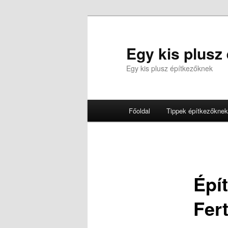
Tovább
az
elsődleges
Egy kis plusz
tartalomra
Egy kis plusz építkezőknek
Fő
Főoldal
Tippek építkezőknek
menü
Épít
Fer