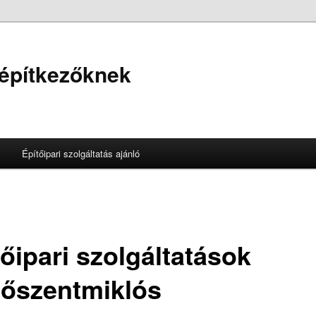
 építkezőknek
Építőipari szolgáltatás ajánló
őipari szolgáltatások
tőszentmiklós