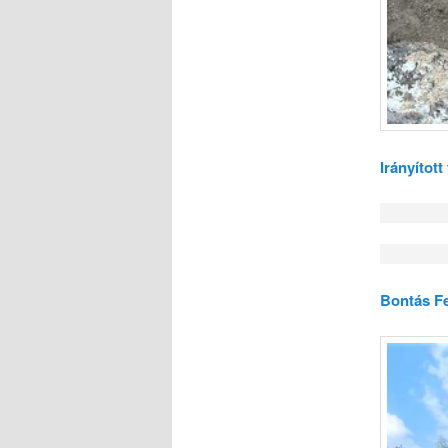
Irányítot
Bontás F