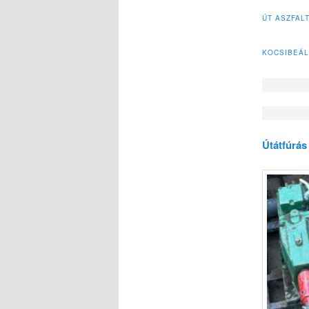
ÚT ASZFAL
KOCSIBEÁL
Útátfúrás