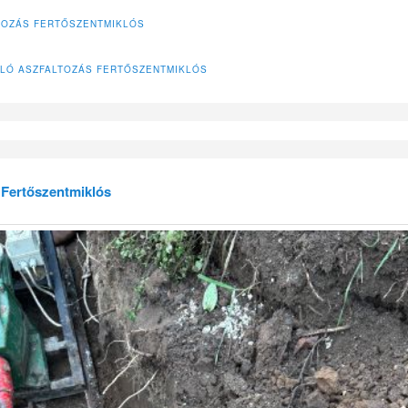
TOZÁS FERTŐSZENTMIKLÓS
LÓ ASZFALTOZÁS FERTŐSZENTMIKLÓS
 Fertőszentmiklós