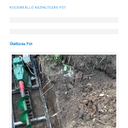
KOCSIBEÁLLÓ ASZFALTOZÁS FÓT
Útátfúrás Fót