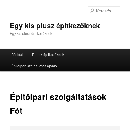
Tovább
az
Kere
elsődleges
tartalomra
Egy kis plusz építkezőknek
Egy kis plusz építkezőknek
Fő
Főoldal
Tippek építkezőknek
menü
Építőipari szolgáltatás ajánló
Építőipari szolgáltatások
Fót