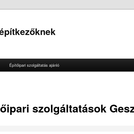
 építkezőknek
Építőipari szolgáltatás ajánló
tőipari szolgáltatások Gesz