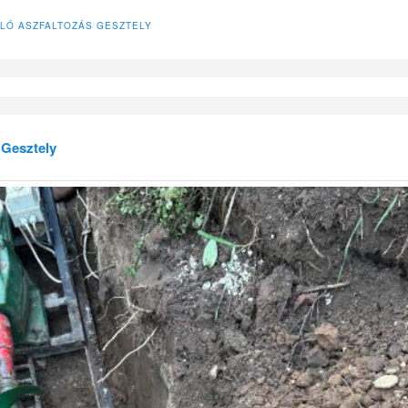
LÓ ASZFALTOZÁS GESZTELY
 Gesztely