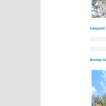
Irányított
Bontás G