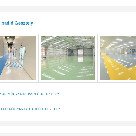
 padló Gesztely
IKUS MŰGYANTA PADLÓ GESZTELY
LLÓ MŰGYANTA PADLÓ GESZTELY