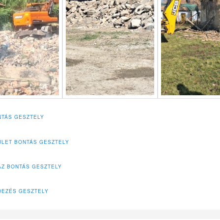
TÁS GESZTELY
LET BONTÁS GESZTELY
ÁZ BONTÁS GESZTELY
DEZÉS GESZTELY