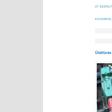
ÚT ASZFAL
KOCSIBEÁL
Útátfúrás