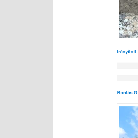
Irányítot
Bontás G