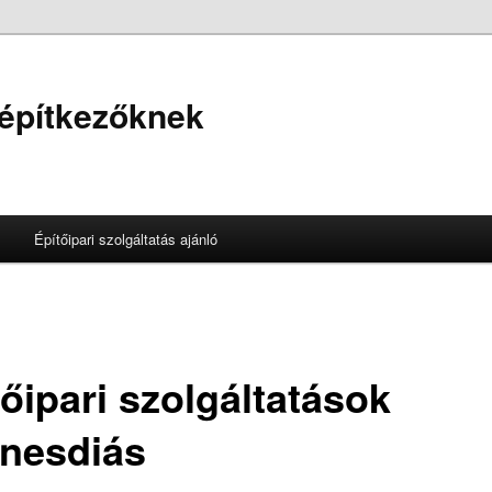
 építkezőknek
Építőipari szolgáltatás ajánló
őipari szolgáltatások
nesdiás