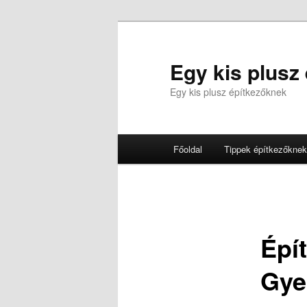
Tovább
az
elsődleges
Egy kis plusz
tartalomra
Egy kis plusz építkezőknek
Fő
Főoldal
Tippek építkezőknek
menü
Épít
Gye