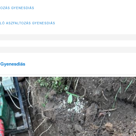
TOZÁS GYENESDIÁS
LÓ ASZFALTOZÁS GYENESDIÁS
 Gyenesdiás