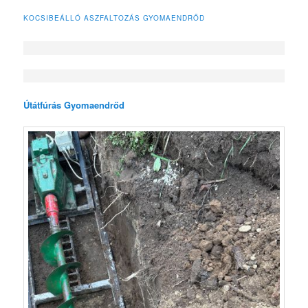
KOCSIBEÁLLÓ ASZFALTOZÁS GYOMAENDRŐD
Útátfúrás Gyomaendrőd