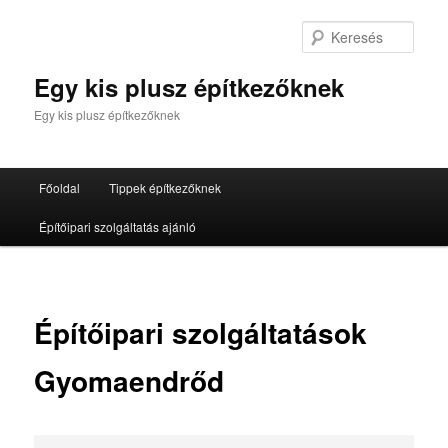
Tovább
az
Kere
elsődleges
tartalomra
Egy kis plusz építkezőknek
Egy kis plusz építkezőknek
Fő
Főoldal
Tippek építkezőknek
menü
Építőipari szolgáltatás ajánló
Építőipari szolgáltatások
Gyomaendrőd