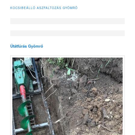
KOCSIBEÁLLÓ ASZFALTOZÁS GYÖMRŐ
Útátfúrás Gyömrő