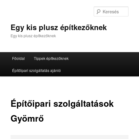
Tovább
az
Kere
elsődleges
tartalomra
Egy kis plusz építkezőknek
Egy kis plusz építkezőknek
Fő
Főoldal
Tippek építkezőknek
menü
Építőipari szolgáltatás ajánló
Építőipari szolgáltatások
Gyömrő