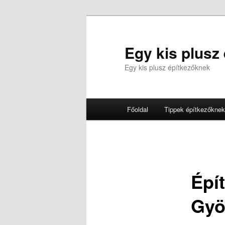
Tovább
az
elsődleges
Egy kis plusz
tartalomra
Egy kis plusz építkezőknek
Fő
Főoldal
Tippek építkezőknek
menü
Épít
Gyö