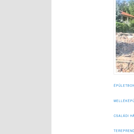
ÉPÜLETBO
MELLÉKÉP
CSALÁDI H
TEREPREN