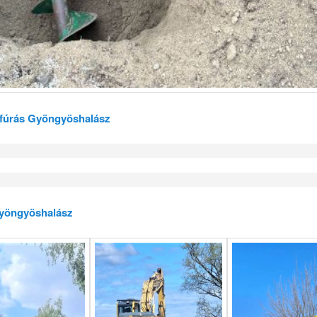
t fúrás Gyöngyöshalász
yöngyöshalász