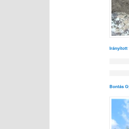
Irányítot
Bontás G