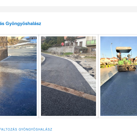
zás Gyöngyöshalász
FALTOZÁS GYÖNGYÖSHALÁSZ