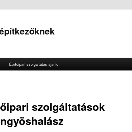
 építkezőknek
Építőipari szolgáltatás ajánló
őipari szolgáltatások
ngyöshalász