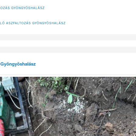
TOZÁS GYÖNGYÖSHALÁSZ
LÓ ASZFALTOZÁS GYÖNGYÖSHALÁSZ
s Gyöngyöshalász