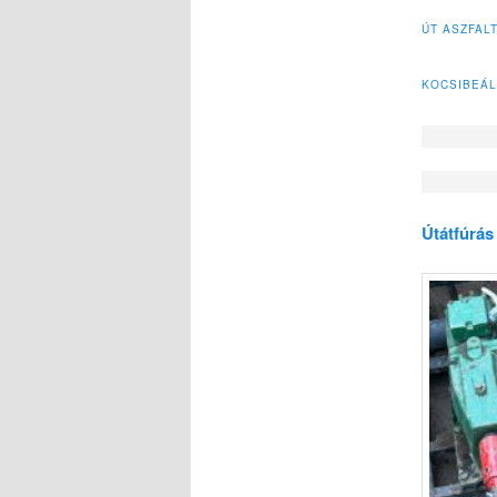
ÚT ASZFAL
KOCSIBEÁL
Útátfúrá