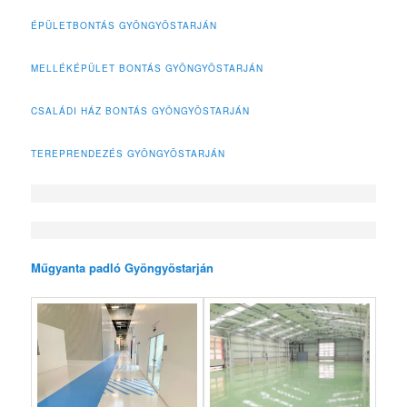
ÉPÜLETBONTÁS GYÖNGYÖSTARJÁN
MELLÉKÉPÜLET BONTÁS GYÖNGYÖSTARJÁN
CSALÁDI HÁZ BONTÁS GYÖNGYÖSTARJÁN
TEREPRENDEZÉS GYÖNGYÖSTARJÁN
Műgyanta padló Gyöngyöstarján