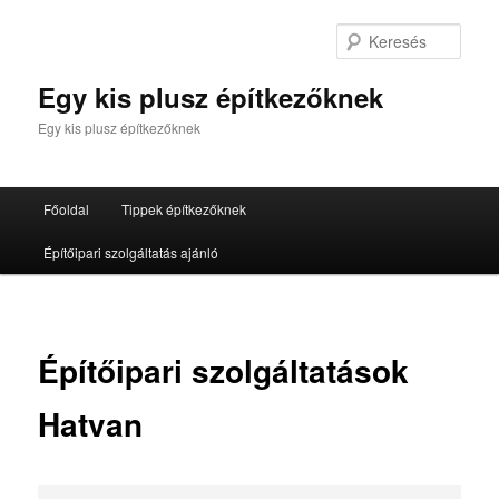
Tovább
az
Kere
elsődleges
tartalomra
Egy kis plusz építkezőknek
Egy kis plusz építkezőknek
Fő
Főoldal
Tippek építkezőknek
menü
Építőipari szolgáltatás ajánló
Építőipari szolgáltatások
Hatvan