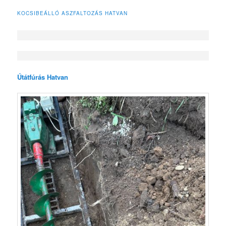
KOCSIBEÁLLÓ ASZFALTOZÁS HATVAN
Útátfúrás Hatvan