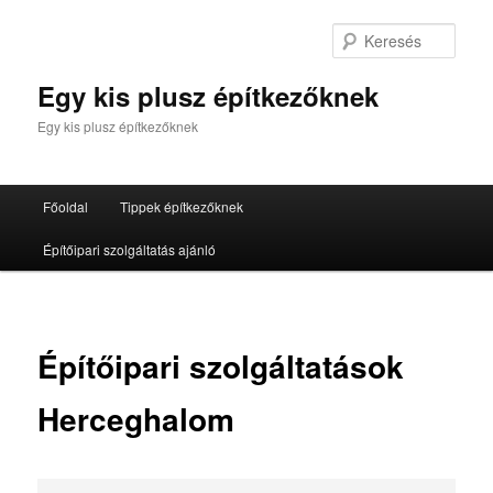
Tovább
az
Kere
elsődleges
tartalomra
Egy kis plusz építkezőknek
Egy kis plusz építkezőknek
Fő
Főoldal
Tippek építkezőknek
menü
Építőipari szolgáltatás ajánló
Építőipari szolgáltatások
Herceghalom