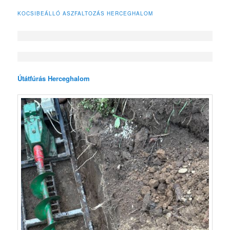
KOCSIBEÁLLÓ ASZFALTOZÁS HERCEGHALOM
Útátfúrás Herceghalom