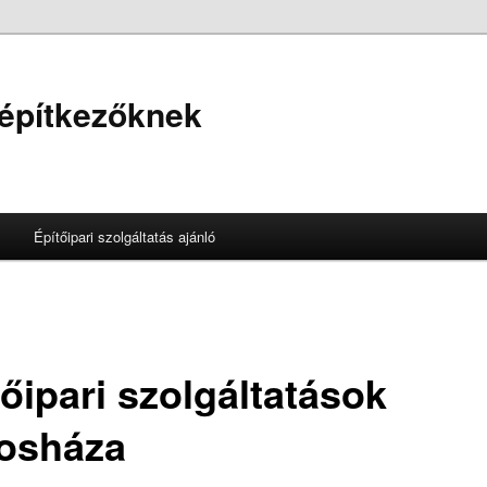
 építkezőknek
Építőipari szolgáltatás ajánló
őipari szolgáltatások
osháza