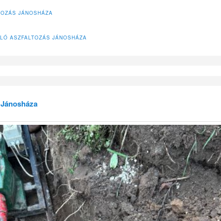
TOZÁS JÁNOSHÁZA
LÓ ASZFALTOZÁS JÁNOSHÁZA
s Jánosháza