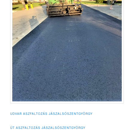
UDVAR ASZFALTOZÁS JÁSZALSÓSZENTGYÖRGY
ÚT ASZFALTOZÁS JÁSZALSÓSZENTGYÖRGY