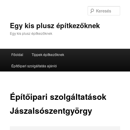
Tovább
az
Kere
elsődleges
tartalomra
Egy kis plusz építkezőknek
Egy kis plusz építkezőknek
Fő
Főoldal
Tippek építkezőknek
menü
Építőipari szolgáltatás ajánló
Építőipari szolgáltatások
Jászalsószentgyörgy