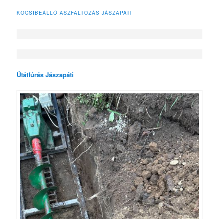
KOCSIBEÁLLÓ ASZFALTOZÁS JÁSZAPÁTI
Útátfúrás Jászapáti