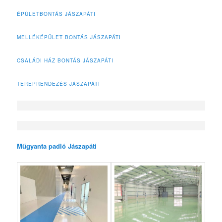
ÉPÜLETBONTÁS JÁSZAPÁTI
MELLÉKÉPÜLET BONTÁS JÁSZAPÁTI
CSALÁDI HÁZ BONTÁS JÁSZAPÁTI
TEREPRENDEZÉS JÁSZAPÁTI
Műgyanta padló Jászapáti