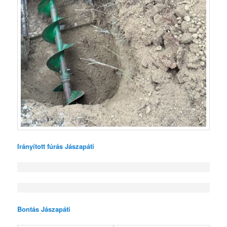
Irányított fúrás Jászapáti
Bontás Jászapáti