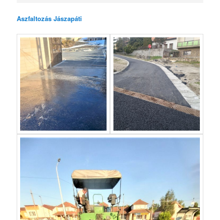
Aszfaltozás Jászapáti