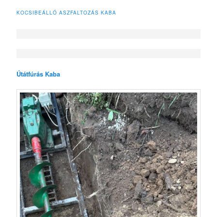
KOCSIBEÁLLÓ ASZFALTOZÁS KABA
Útátfúrás Kaba