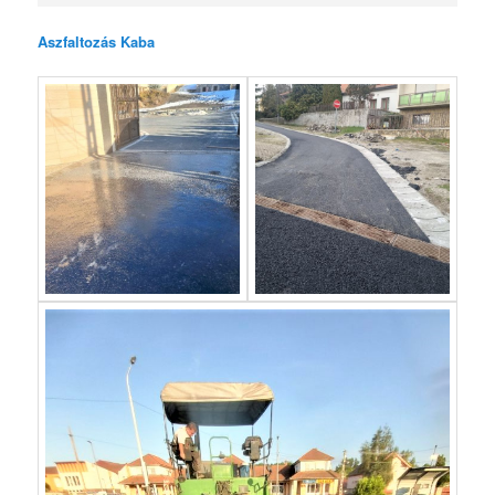
Aszfaltozás Kaba