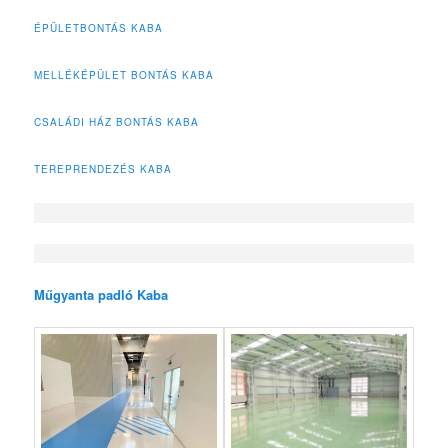
ÉPÜLETBONTÁS KABA
MELLÉKÉPÜLET BONTÁS KABA
CSALÁDI HÁZ BONTÁS KABA
TEREPRENDEZÉS KABA
Műgyanta padló Kaba