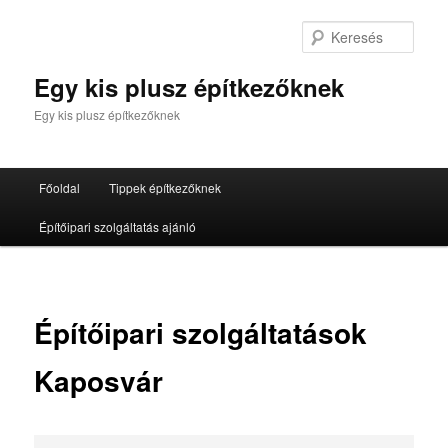
Tovább
az
Kere
elsődleges
tartalomra
Egy kis plusz építkezőknek
Egy kis plusz építkezőknek
Fő
Főoldal
Tippek építkezőknek
menü
Építőipari szolgáltatás ajánló
Építőipari szolgáltatások
Kaposvár