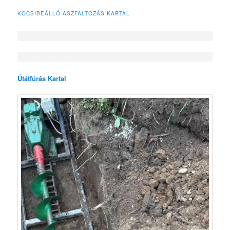
KOCSIBEÁLLÓ ASZFALTOZÁS KARTAL
Útátfúrás Kartal