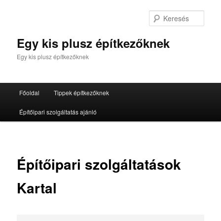
Tovább
az
Kere
elsődleges
tartalomra
Egy kis plusz építkezőknek
Egy kis plusz építkezőknek
Fő
Főoldal
Tippek építkezőknek
menü
Építőipari szolgáltatás ajánló
Építőipari szolgáltatások
Kartal