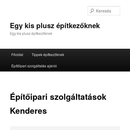
Tovább
az
Kere
elsődleges
tartalomra
Egy kis plusz építkezőknek
Egy kis plusz építkezőknek
Fő
Főoldal
Tippek építkezőknek
menü
Építőipari szolgáltatás ajánló
Építőipari szolgáltatások
Kenderes