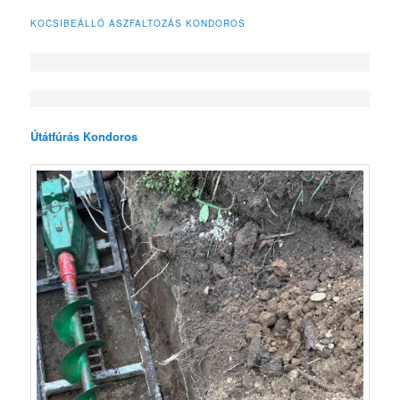
KOCSIBEÁLLÓ ASZFALTOZÁS KONDOROS
Útátfúrás Kondoros