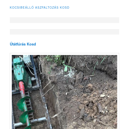
KOCSIBEÁLLÓ ASZFALTOZÁS KOSD
Útátfúrás Kosd