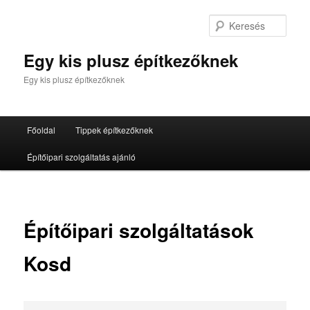
Tovább
az
Kere
elsődleges
tartalomra
Egy kis plusz építkezőknek
Egy kis plusz építkezőknek
Fő
Főoldal
Tippek építkezőknek
menü
Építőipari szolgáltatás ajánló
Építőipari szolgáltatások
Kosd