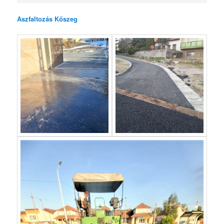
Aszfaltozás Kőszeg