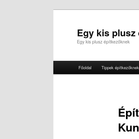
Tovább
az
elsődleges
Egy kis plusz
tartalomra
Egy kis plusz építkezőknek
Fő
Főoldal
Tippek építkezőknek
menü
Épít
Kun