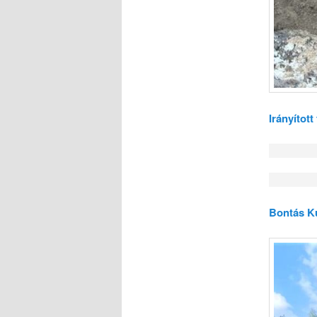
Irányítot
Bontás K