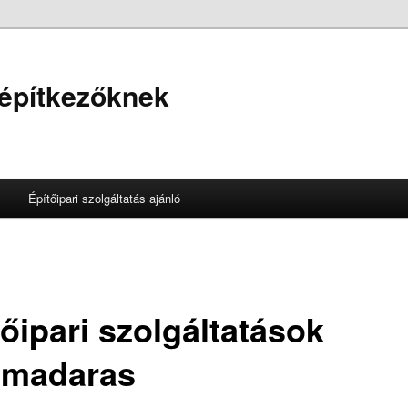
 építkezőknek
Építőipari szolgáltatás ajánló
őipari szolgáltatások
madaras