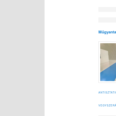
Műgyanta
ANTISZTAT
VEGYSZER