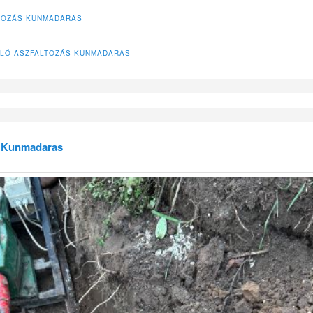
TOZÁS KUNMADARAS
LÓ ASZFALTOZÁS KUNMADARAS
s Kunmadaras