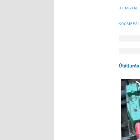
ÚT ASZFAL
KOCSIBEÁL
Útátfúrá