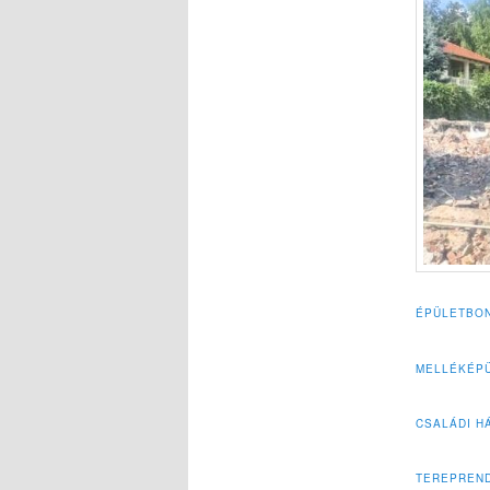
ÉPÜLETBO
MELLÉKÉP
CSALÁDI H
TEREPREN