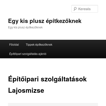
Tovább
az
Kere
elsődleges
tartalomra
Egy kis plusz építkezőknek
Egy kis plusz építkezőknek
Fő
Főoldal
Tippek építkezőknek
menü
Építőipari szolgáltatás ajánló
Építőipari szolgáltatások
Lajosmizse