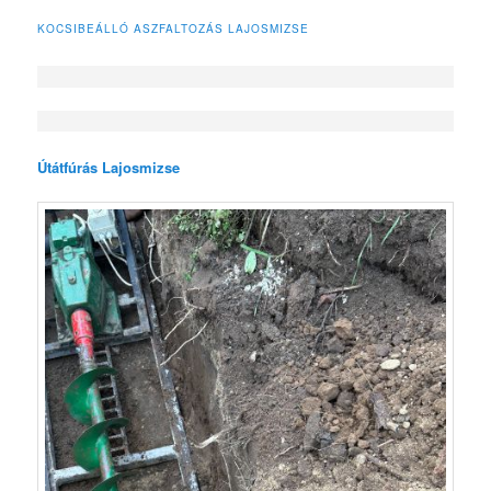
KOCSIBEÁLLÓ ASZFALTOZÁS LAJOSMIZSE
Útátfúrás Lajosmizse