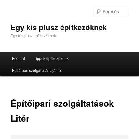
Tovább
az
Kere
elsődleges
tartalomra
Egy kis plusz építkezőknek
Egy kis plusz építkezőknek
Fő
Főoldal
Tippek építkezőknek
menü
Építőipari szolgáltatás ajánló
Építőipari szolgáltatások
Litér