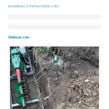
KOCSIBEÁLLÓ ASZFALTOZÁS LITÉR
Útátfúrás Litér