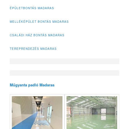
ÉPÜLETBONTÁS MADARAS
MELLÉKÉPÜLET BONTÁS MADARAS
CSALÁDI HÁZ BONTÁS MADARAS
TEREPRENDEZÉS MADARAS
Műgyanta padló Madaras