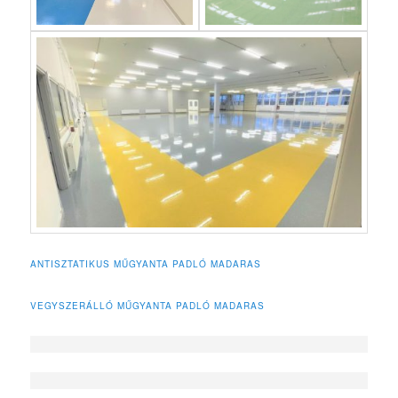
ANTISZTATIKUS MŰGYANTA PADLÓ MADARAS
VEGYSZERÁLLÓ MŰGYANTA PADLÓ MADARAS