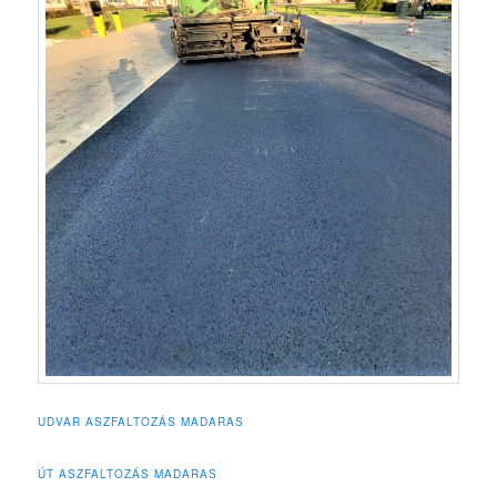
UDVAR ASZFALTOZÁS MADARAS
ÚT ASZFALTOZÁS MADARAS