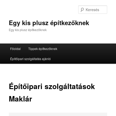
Tovább
az
Kere
elsődleges
tartalomra
Egy kis plusz építkezőknek
Egy kis plusz építkezőknek
Fő
Főoldal
Tippek építkezőknek
menü
Építőipari szolgáltatás ajánló
Építőipari szolgáltatások
Maklár