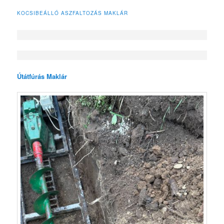
KOCSIBEÁLLÓ ASZFALTOZÁS MAKLÁR
Útátfúrás Maklár