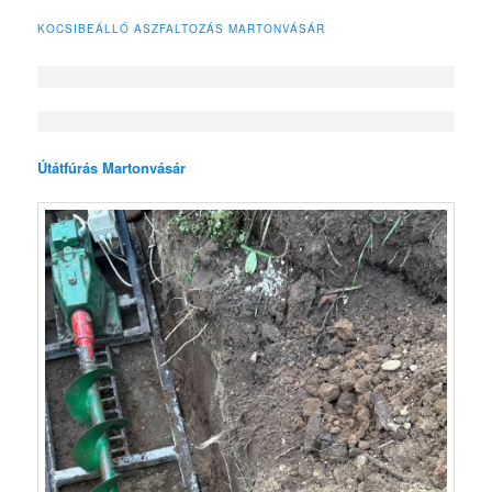
KOCSIBEÁLLÓ ASZFALTOZÁS MARTONVÁSÁR
Útátfúrás Martonvásár