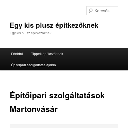
Tovább
az
Kere
elsődleges
tartalomra
Egy kis plusz építkezőknek
Egy kis plusz építkezőknek
Fő
Főoldal
Tippek építkezőknek
menü
Építőipari szolgáltatás ajánló
Építőipari szolgáltatások
Martonvásár