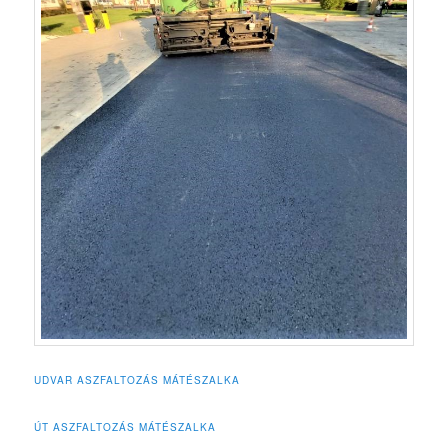
UDVAR ASZFALTOZÁS MÁTÉSZALKA
ÚT ASZFALTOZÁS MÁTÉSZALKA