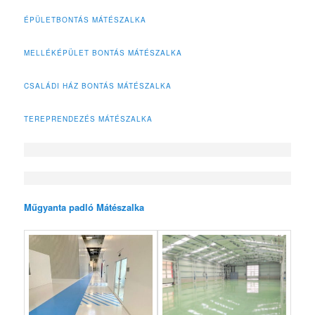
ÉPÜLETBONTÁS MÁTÉSZALKA
MELLÉKÉPÜLET BONTÁS MÁTÉSZALKA
CSALÁDI HÁZ BONTÁS MÁTÉSZALKA
TEREPRENDEZÉS MÁTÉSZALKA
Műgyanta padló Mátészalka