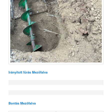
Irányított fúrás Mezőfalva
Bontás Mezőfalva