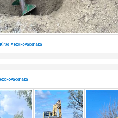
t fúrás Mezőkovácsháza
ezőkovácsháza