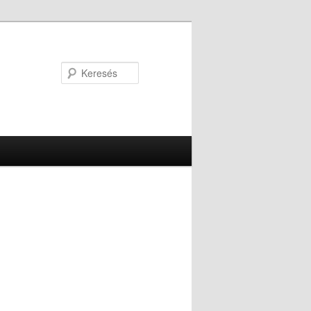
Keresés