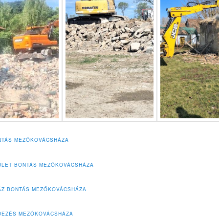
NTÁS MEZŐKOVÁCSHÁZA
ÜLET BONTÁS MEZŐKOVÁCSHÁZA
ÁZ BONTÁS MEZŐKOVÁCSHÁZA
DEZÉS MEZŐKOVÁCSHÁZA