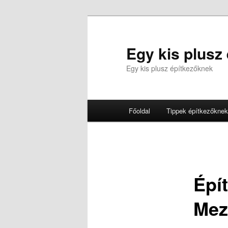
Tovább
az
elsődleges
Egy kis plusz
tartalomra
Egy kis plusz építkezőknek
Fő
Főoldal
Tippek építkezőknek
menü
Épít
Mez