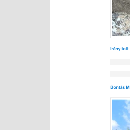
Irányítot
Bontás M